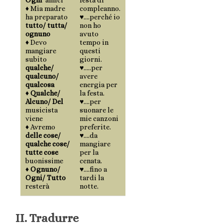
♦ Mia madre
compleanno.
ha preparato
♥….perché io
tutto/ tutta/
non ho
ognuno
avuto
♦ Devo
tempo in
mangiare
questi
subito
giorni.
qualche/
♥…..per
qualcuno/
avere
qualcosa
energia per
♦
Qualche/
la festa.
Alcuno/ Del
♥….per
musicista
suonare le
viene
mie canzoni
♦ Avremo
preferite.
delle cose/
♥….da
qualche cose/
mangiare
tutte cose
per la
buonissime
cenata.
♦
Ognuno/
♥….fino a
Ogni/ Tutto
tardi la
resterà
notte.
II. Tradurre