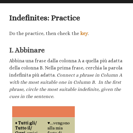
searc
mobile
field
menu
Indefinites: Practice
Do the practice, then check the
key
.
I. Abbinare
Abbina una frase dalla colonna A a quella più adatta
della colonna B. Nella prima frase, cerchia la parola
indefinita più adatta.
Connect a phrase in Column A
with the most suitable one in Column B. In the first
phrase, circle the most suitable indefinite, given the
cues in the sentence.
A
B
♦
Tutti gli/
♥….vengono
Tutto il/
alla mia
Ogni
amici
festa di