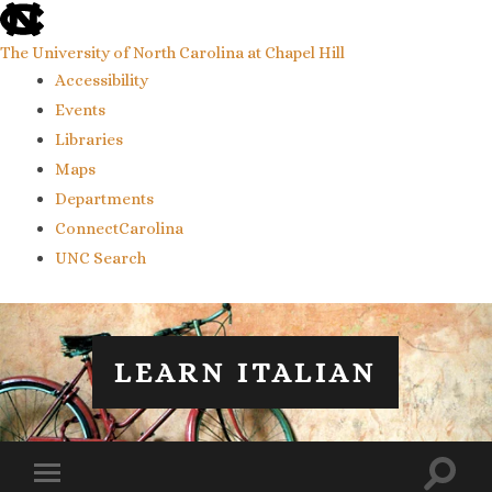
skip
to
the
The University of North Carolina at Chapel Hill
end
Accessibility
of
the
Events
global
Libraries
utility
bar
Maps
Departments
ConnectCarolina
UNC Search
skip
to
main
LEARN ITALIAN
Toggl
Toggle