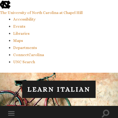
skip
to
the
The University of North Carolina at Chapel Hill
end
Accessibility
of
the
Events
global
Libraries
utility
bar
Maps
Departments
ConnectCarolina
UNC Search
skip
to
main
LEARN ITALIAN
Toggl
Toggle