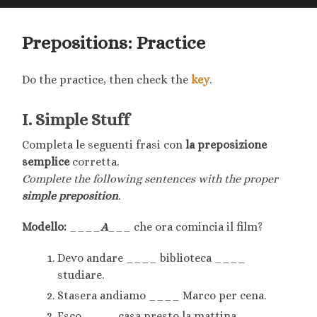
searc
mobile
field
menu
Prepositions: Practice
Do the practice, then check the
key
.
I. Simple Stuff
Completa le seguenti frasi con
la preposizione
semplice
corretta.
Complete the following sentences with the proper
simple preposition
.
Modello:
____
A
___ che ora comincia il film?
Devo andare ____ biblioteca ____
studiare.
Stasera andiamo ____ Marco per cena.
Esco ____ casa presto la mattina.