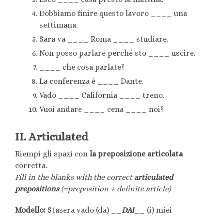
Dobbiamo finire questo lavoro ____ una
settimana.
Sara va ____ Roma ____ studiare.
Non posso parlare perché sto ____ uscire.
____ che cosa parlate?
La conferenza è ____ Dante.
Vado ____ California ____ treno.
Vuoi andare ____ cena ____ noi?
II. Articulated
Riempi gli spazi con
la preposizione articolata
corretta.
Fill in the blanks with the correct
articulated
prepositions
(=preposition + definite article)
Modello:
Stasera vado (da) __
DAI
__ (i) miei