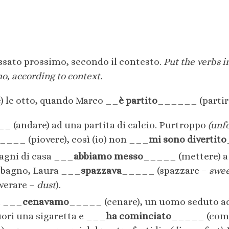
passato prossimo, secondo il contesto.
Put the verbs i
o, according to context.
) le otto, quando Marco __
è partito
______ (partire
 (andare) ad una partita di calcio. Purtroppo
(unf
____ (piovere), così (io) non ___
mi sono divertito
agni di casa ___
abbiamo messo
_____ (mettere) a 
l bagno, Laura ___
spazzava
_____ (spazzare –
swe
verare –
dust
).
oi ___
cenavamo
_____ (cenare), un uomo seduto ad
ori una sigaretta e ___
ha cominciato
_____ (comi