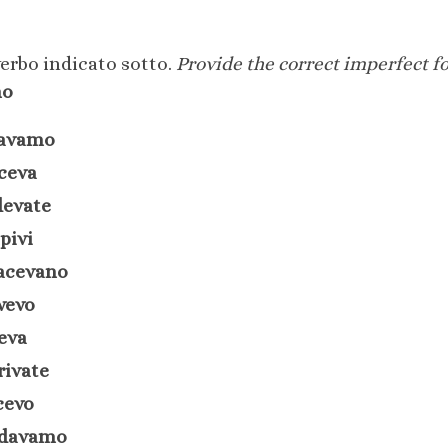
verbo indicato sotto.
Provide the correct imperfect fo
no
avamo
ceva
devate
pivi
acevano
vevo
eva
rivate
cevo
davamo