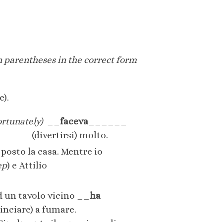
n parentheses in the correct form
).
ortunately)
__
faceva
______
_____ (divertirsi) molto.
posto la casa. Mentre io
ep
) e Attilio
 un tavolo vicino __
ha
nciare) a fumare.