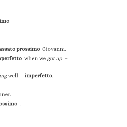
simo
.
assato prossimo
Giovanni.
perfetto
when we
got up –
ing
well –
imperfetto
.
ner.
rossimo
.