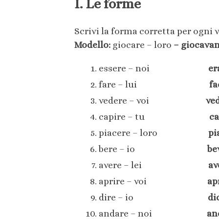
I. Le forme
Scrivi la forma corretta per ogni 
Modello:
giocare – loro
– giocava
essere – noi
er
fare – lui
fa
vedere – voi
ve
capire – tu
ca
piacere – loro
pi
bere – io
be
avere – lei
av
aprire – voi
ap
dire – io
di
andare – noi
an