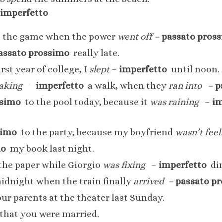
imperfetto
o
the game when the power
went off –
passato pros
assato prossimo
really late.
st year of college, I
slept
–
imperfetto
until noon.
aking
–
imperfetto
a walk, when they
ran into
–
p
ssimo
to the pool today, because it
was raining
–
im
simo
to the party, because my boyfriend
wasn’t feel
mo
my book last night.
he paper while Giorgio
was fixing
–
imperfetto
din
idnight when the train finally
arrived –
passato p
r parents at the theater last Sunday.
that you were married.