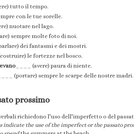
e) tutto il tempo.
mpre con le tue sorelle.
e) nuotare nel lago.
re) sempre molte foto di noi.
rlare) dei fantasmi e dei mostri.
ostruire) le fortezze nel bosco.
vevano
____ (avere) paura di niente.
___ (portare) sempre le scarpe delle nostre madri.
ssato prossimo
verbali richiedono l’uso dell’imperfetto o del passa
 indicate the use of the imperfect or the passato pross
to spend
the summers at the beach.