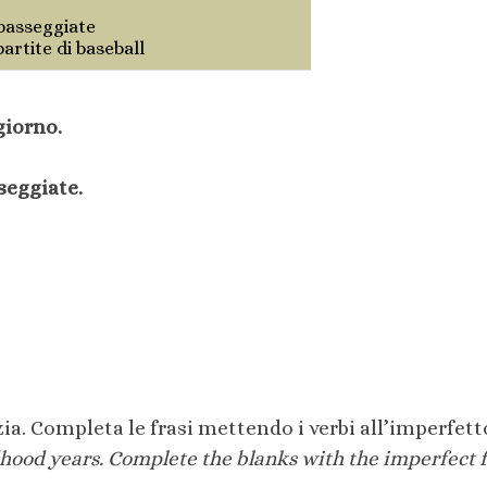
passeggiate
artite di baseball
giorno.
seggiate.
zia. Completa le frasi mettendo i verbi all’imperfett
dhood years. Complete the blanks with the imperfect f