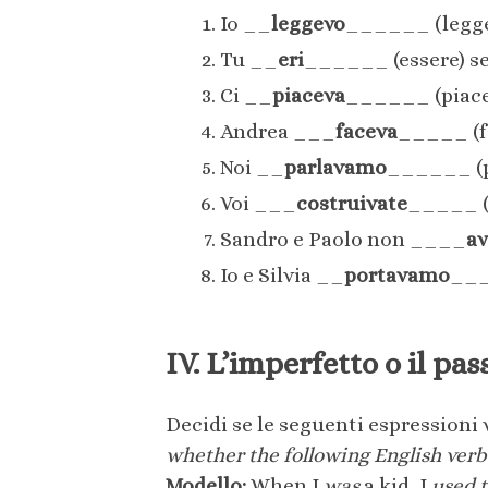
Io __
leggevo
______ (legger
Tu __
eri
______ (essere) se
Ci __
piaceva
______ (piacer
Andrea ___
faceva
_____ (fa
Noi __
parlavamo
______ (pa
Voi ___
costruivate
_____ (c
Sandro e Paolo non ____
a
Io e Silvia __
portavamo
___
IV. L’imperfetto o il pa
Decidi se le seguenti espressioni 
whether the following English verbs
Modello:
When I
was
a kid, I
used 