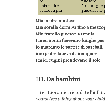
io
nuotare
mio padre
fare lunghe 
i miei cugini
guardare le p
Mia madre nuotava.
Mia sorella dormiva fino a mezzo
Mio fratello giocava a tennis.
I miei nonni facevano lunghe pas
Io guardavo le partite di baseball.
mio padre faceva da mangiare.
I miei cugini prendevano il sole.
III. Da bambini
Tu e i tuoi amici ricordate l’infan
yourselves talking about your chil