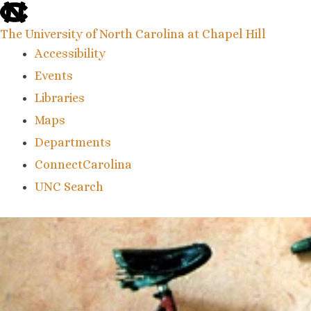
skip
to
the
The University of North Carolina at Chapel Hill
end
Accessibility
of
the
Events
global
Libraries
utility
bar
Maps
Departments
ConnectCarolina
UNC Search
skip
to
main