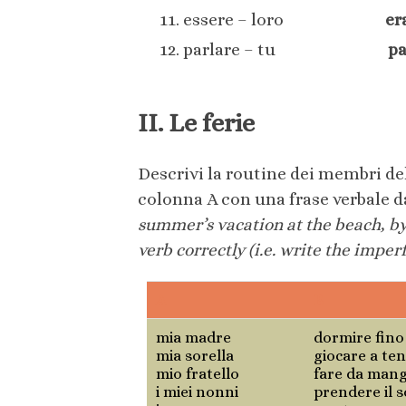
essere – loro
er
parlare – tu
pa
II. Le ferie
Descrivi la routine dei membri del
colonna A con una frase verbale d
summer’s vacation at the beach, b
verb correctly (i.e. write the imper
A
B
mia madre
dormire fin
mia sorella
giocare a ten
mio fratello
fare da mang
i miei nonni
prendere il s