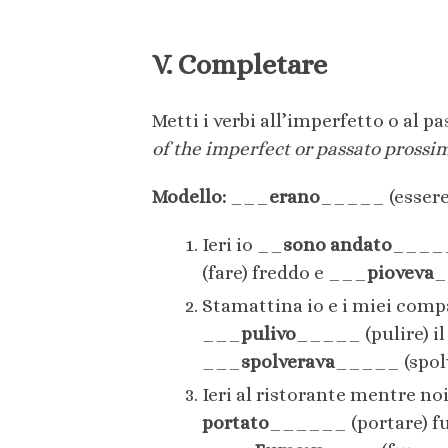
V. Completare
Metti i verbi all’imperfetto o al 
of the imperfect or passato prossim
Modello:
___
erano
_____ (essere
Ieri io __
sono andato
______
(fare) freddo e ___
pioveva
_
Stamattina io e i miei comp
___
pulivo
_____ (pulire) i
___
spolverava
_____ (spol
Ieri al ristorante mentre n
portato
______ (portare) fu