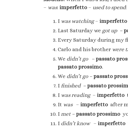
–
was
:
imperfetto
–
used to spend
:
I
was watching
–
imperfett
Last Saturday we
got up
–
p
Every Saturday during my fir
Carlo and his brother
were t
We
didn’t go
–
passato pro
passato prossimo
.
We
didn’t go
–
passato pros
I
finished
–
passato prossi
I
was reading
–
imperfetto
t
It
was
–
imperfetto
after m
I
met
–
passato prossimo
you
I
didn’t know
–
imperfetto