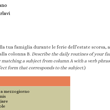
ano
rlavi
la tua famiglia durante le ferie dell’estate scorsa,
alla colonna B.
Describe the daily routines of your f
y matching a subject from column A with a verb phra
fect form that corresponds to the subject.
)
o a mezzogiorno
nis
iare
ole