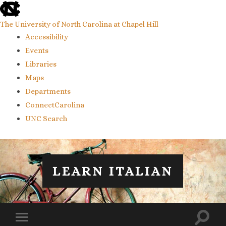
skip
to
the
The University of North Carolina at Chapel Hill
end
Accessibility
of
the
Events
global
Libraries
utility
bar
Maps
Departments
ConnectCarolina
UNC Search
skip
to
main
LEARN ITALIAN
Toggl
Toggle