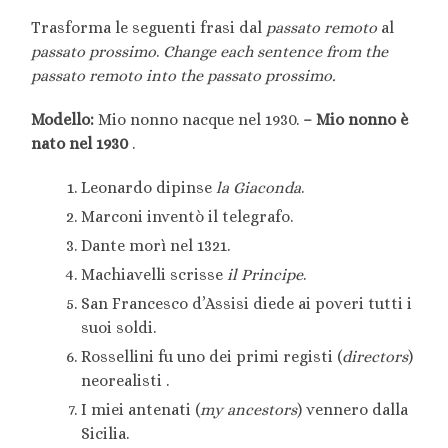
Trasforma le seguenti frasi dal
passato remoto
al
passato prossimo
.
Change each sentence from the
passato remoto
into the
passato prossimo
.
Modello:
Mio nonno nacque nel 1930.
– Mio nonno è
nato nel 1930
.
Leonardo dipinse
la Giaconda
.
Marconi inventò il telegrafo.
Dante morì nel 1321.
Machiavelli scrisse
il Principe
.
San Francesco d’Assisi diede ai poveri tutti i
suoi soldi.
Rossellini fu uno dei primi registi (
directors
)
neorealisti .
I miei antenati (
my ancestors
) vennero dalla
Sicilia.