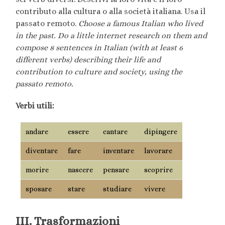
contributo alla cultura o alla società italiana. Usa il
passato remoto.
Choose a famous Italian who lived
in the past. Do a little internet research on them and
compose 8 sentences in Italian (with at least 6
different verbs) describing their life and
contribution to culture and society, using the
passato remoto.
Verbi utili:
andare
essere
cantare
dipingere
diventare
fare
inventare
lavorare
morire
nascere
pensare
scoprire
sposare
stare
studiare
vivere
III. Trasformazioni