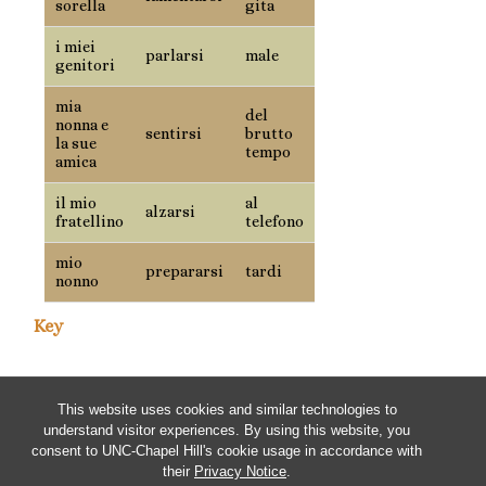
sorella
gita
i miei
parlarsi
male
genitori
mia
del
nonna e
sentirsi
brutto
la sue
tempo
amica
il mio
al
alzarsi
fratellino
telefono
mio
prepararsi
tardi
nonno
Key
This website uses cookies and similar technologies to
understand visitor experiences. By using this website, you
consent to UNC-Chapel Hill's cookie usage in accordance with
their
Privacy Notice
.