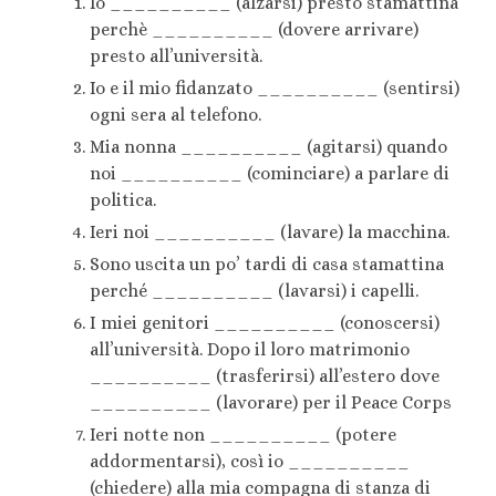
Io __________ (alzarsi) presto stamattina
perchè __________ (dovere arrivare)
presto all’università.
Io e il mio fidanzato __________ (sentirsi)
ogni sera al telefono.
Mia nonna __________ (agitarsi) quando
noi __________ (cominciare) a parlare di
politica.
Ieri noi __________ (lavare) la macchina.
Sono uscita un po’ tardi di casa stamattina
perché __________ (lavarsi) i capelli.
I miei genitori __________ (conoscersi)
all’università. Dopo il loro matrimonio
__________ (trasferirsi) all’estero dove
__________ (lavorare) per il Peace Corps
Ieri notte non __________ (potere
addormentarsi), così io __________
(chiedere) alla mia compagna di stanza di