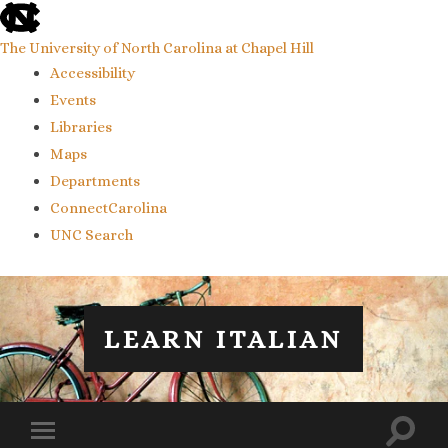
skip
to
the
The University of North Carolina at Chapel Hill
end
Accessibility
of
the
Events
global
Libraries
utility
bar
Maps
Departments
ConnectCarolina
UNC Search
skip
to
main
LEARN ITALIAN
Toggl
Toggle